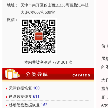
地址：
天津市南开区鞍山西道338号百脑汇科技
大厦6楼607和609室
微信：
价
虽
本站共被浏览过 7781301 次
的
天
盘
天津数据恢复
100
硬盘数据恢复
611
题
移动硬盘数据恢复
162
60