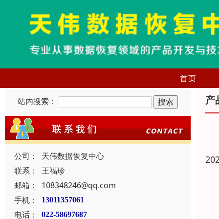
首页
产
站内搜索：
公司：
天伟数据恢复中心
20
联系：
王福珍
邮箱：
108348246@qq.com
手机：
13011357061
电话：
022-58697687