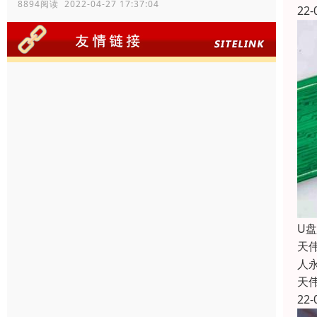
8894阅读 2022-04-27 17:37:04
22-
U
天
人
天
22-