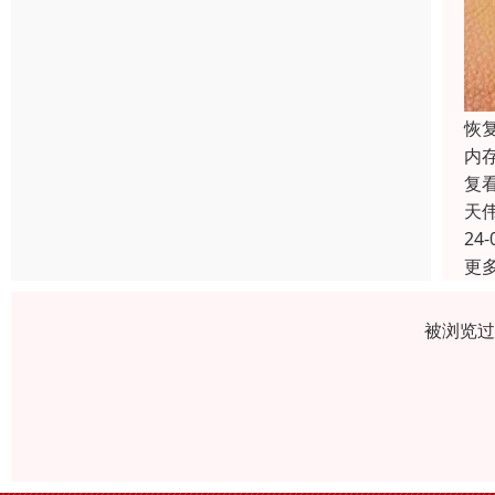
恢
内
复
天
24-
更
被浏览过 