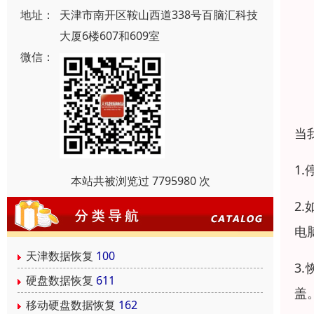
地址：
天津市南开区鞍山西道338号百脑汇科技
大厦6楼607和609室
微信：
当
1
本站共被浏览过 7795980 次
2
电
天津数据恢复
100
3
硬盘数据恢复
611
盖
移动硬盘数据恢复
162