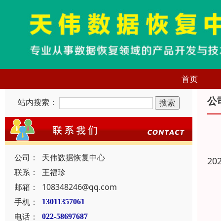
首页
公
站内搜索：
公司：
天伟数据恢复中心
20
联系：
王福珍
邮箱：
108348246@qq.com
手机：
13011357061
电话：
022-58697687