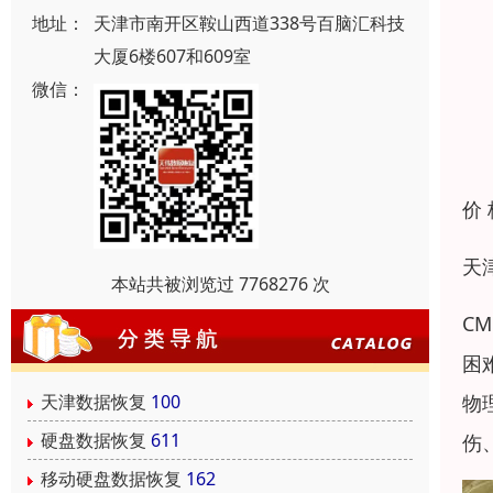
地址：
天津市南开区鞍山西道338号百脑汇科技
大厦6楼607和609室
微信：
价
天
本站共被浏览过 7768276 次
C
困
物
天津数据恢复
100
硬盘数据恢复
611
伤
移动硬盘数据恢复
162