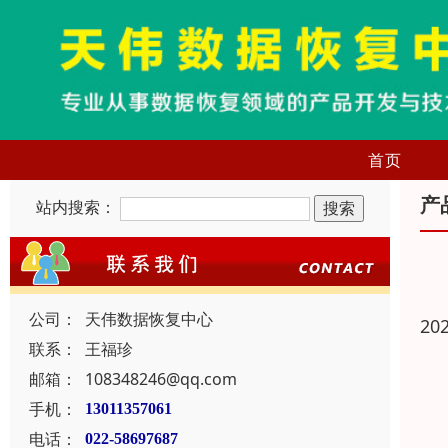
首页
产
站内搜索：
公司：
天伟数据恢复中心
20
联系：
王福珍
邮箱：
108348246@qq.com
手机：
13011357061
电话：
022-58697687