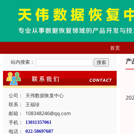
首页
产
站内搜索：
公司：
天伟数据恢复中心
20
联系：
王福珍
邮箱：
108348246@qq.com
手机：
13011357061
电话：
022-58697687