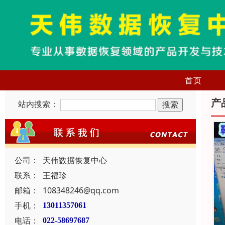
首页
产
站内搜索：
公司：
天伟数据恢复中心
联系：
王福珍
邮箱：
108348246@qq.com
手机：
13011357061
电话：
022-58697687