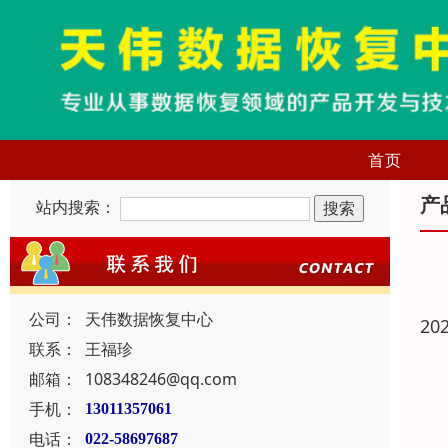
首页
产
站内搜索：
公司：
天伟数据恢复中心
20
联系：
王福珍
邮箱：
108348246@qq.com
手机：
13011357061
电话：
022-58697687