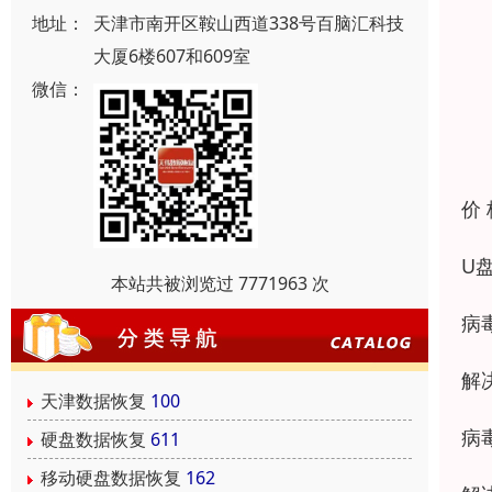
地址：
天津市南开区鞍山西道338号百脑汇科技
大厦6楼607和609室
微信：
价
U
本站共被浏览过 7771963 次
病
解
天津数据恢复
100
病
硬盘数据恢复
611
移动硬盘数据恢复
162