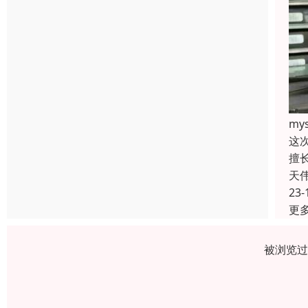
m
这
擅
天
23-
更
被浏览过 