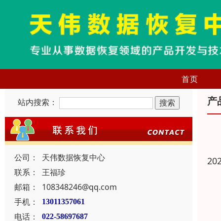
首页
产
站内搜索：
公司：
天伟数据恢复中心
20
联系：
王福珍
邮箱：
108348246@qq.com
手机：
13011357061
电话：
022-58697687