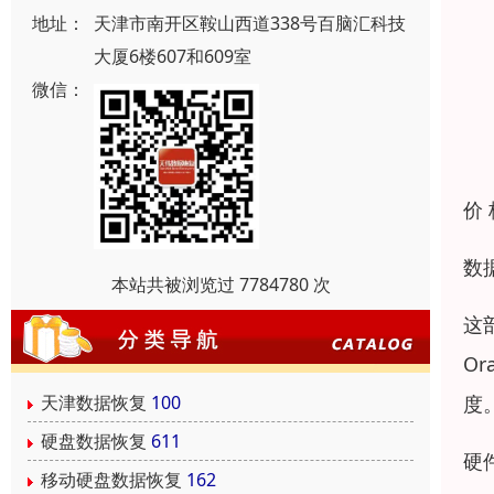
地址：
天津市南开区鞍山西道338号百脑汇科技
大厦6楼607和609室
微信：
价
数
本站共被浏览过 7784780 次
这
O
度
天津数据恢复
100
硬盘数据恢复
611
硬
移动硬盘数据恢复
162