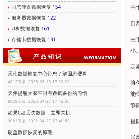
由
固态硬盘数据恢复
154
服务器数据恢复
122
自
U盘数据恢复
161
由
存储卡数据恢复
131
小
定
天伟数据恢复中心带您了解固态硬盘
将
4812阅读 2025-05-13 17:29:29
天伟提醒大家平时有数据备份的习惯
能
9029阅读 2022-04-27 17:42:30
够
如果C盘丢失数据，立即关机
提
9081阅读 2022-04-27 17:40:59
硬盘数据恢复的原理
虽