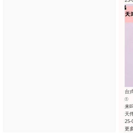
25-
台
①
来
天
25-
更