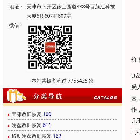
地址：
天津市南开区鞍山西道338号百脑汇科技
大厦6楼607和609室
微信：
价
U
本站共被浏览过 7755425 次
受
因
作
天津数据恢复
100
几
硬盘数据恢复
611
同
移动硬盘数据恢复
162