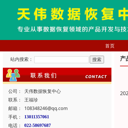
首页
产
站内搜索：
公司：
天伟数据恢复中心
20
联系：
王福珍
邮箱：
108348246@qq.com
手机：
13011357061
电话：
022-58697687