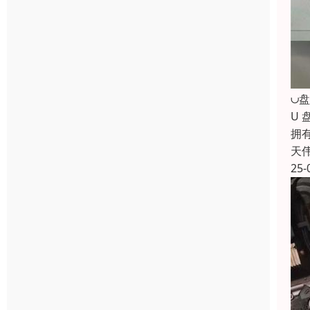
∪
U
拥
天
25-