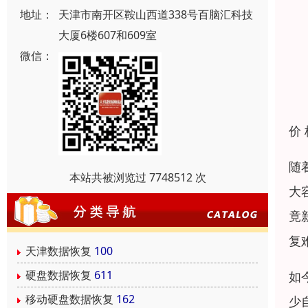
地址：
天津市南开区鞍山西道338号百脑汇科技
大厦6楼607和609室
微信：
价
随
本站共被浏览过 7748512 次
大
竟
复
天津数据恢复
100
硬盘数据恢复
611
如
移动硬盘数据恢复
162
少