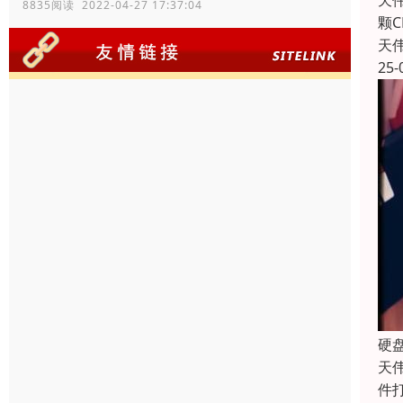
天伟
8835阅读 2022-04-27 17:37:04
颗
天
25-
硬
天
件