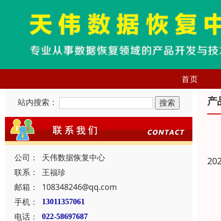
首页
产
站内搜索：
公司：
天伟数据恢复中心
20
联系：
王福珍
邮箱：
108348246@qq.com
手机：
13011357061
电话：
022-58697687