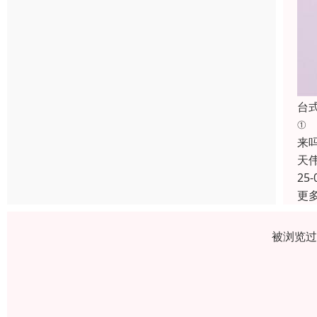
台
①
来
天
25-
更
被浏览过 