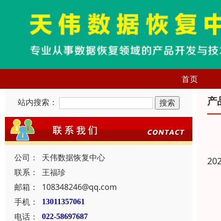
首页
产
站内搜索：
公司：
天伟数据恢复中心
20
联系：
王福珍
邮箱：
108348246@qq.com
手机：
13011357061
电话：
022-58697687