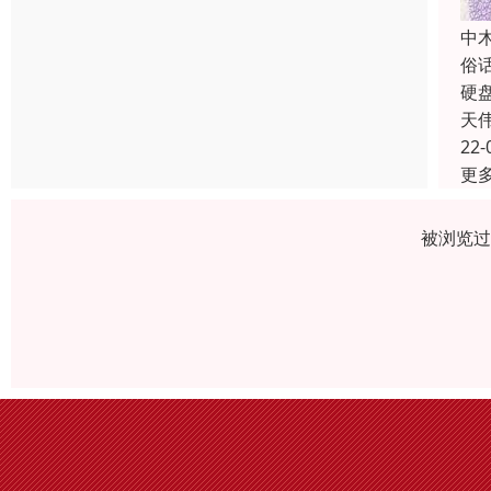
中
俗
硬
天
22-
更
被浏览过 