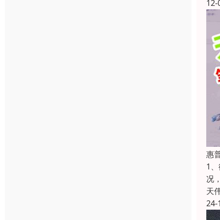
12-
惠
1
况
天
24-