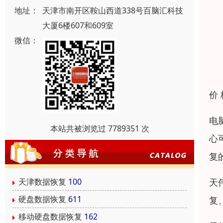
地址：
天津市南开区鞍山西道338号百脑汇科技
大厦6楼607和609室
微信：
价
电
本站共被浏览过 7789351 次
心
复
天
天津数据恢复
100
硬盘数据恢复
611
复
移动硬盘数据恢复
162