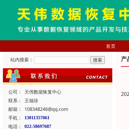
首页
产
站内搜索：
公司：
天伟数据恢复中心
20
联系：
王福珍
邮箱：
108348246@qq.com
手机：
13011357061
电话：
022-58697687