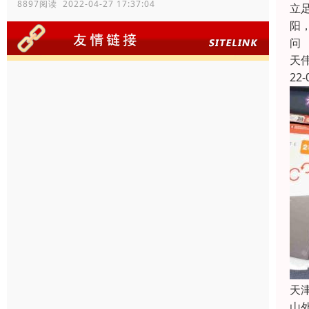
8897阅读 2022-04-27 17:37:04
立
阳
问
天
22-
天
山