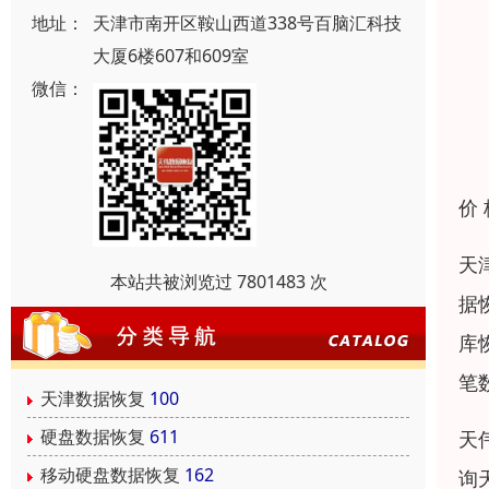
地址：
天津市南开区鞍山西道338号百脑汇科技
大厦6楼607和609室
微信：
价
天
本站共被浏览过 7801483 次
据
库
笔
天津数据恢复
100
硬盘数据恢复
611
天
移动硬盘数据恢复
162
询