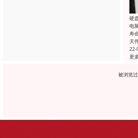
硬
电
寿
天
22-
更
被浏览过 