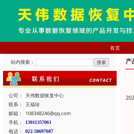
首页
产
站内搜索：
公司：
天伟数据恢复中心
20
联系：
王福珍
邮箱：
108348246@qq.com
手机：
13011357061
电话：
022-58697687