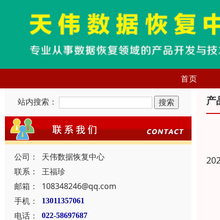
首页
产
站内搜索：
公司：
天伟数据恢复中心
20
联系：
王福珍
邮箱：
108348246@qq.com
手机：
13011357061
电话：
022-58697687