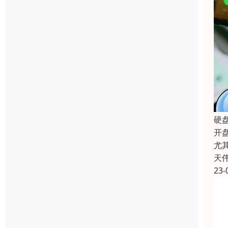
硬
开盘
尤
天
23-