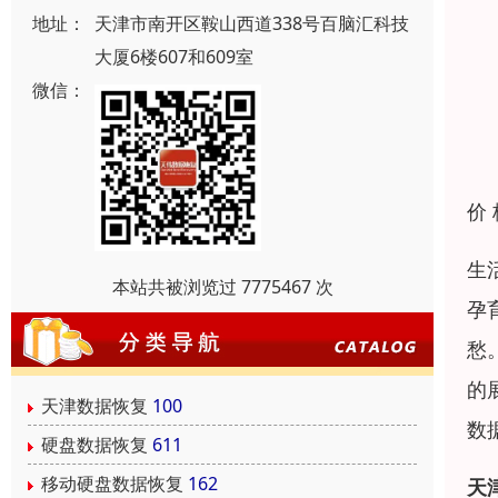
地址：
天津市南开区鞍山西道338号百脑汇科技
大厦6楼607和609室
微信：
价
生
本站共被浏览过 7775467 次
孕
愁
的
天津数据恢复
100
数
硬盘数据恢复
611
移动硬盘数据恢复
162
天