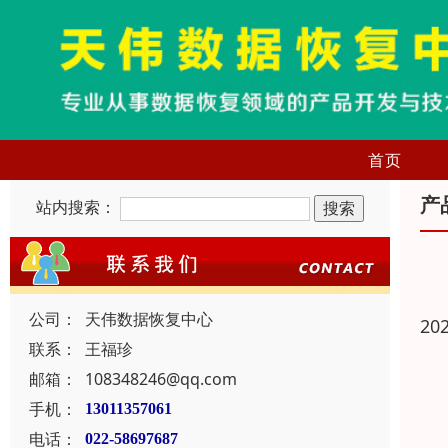
首页
产
站内搜索：
公司：
天伟数据恢复中心
20
联系：
王福珍
邮箱：
108348246@qq.com
手机：
13011357061
电话：
022-58697687