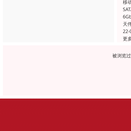
移
S
6G
天
22-
更
被浏览过 