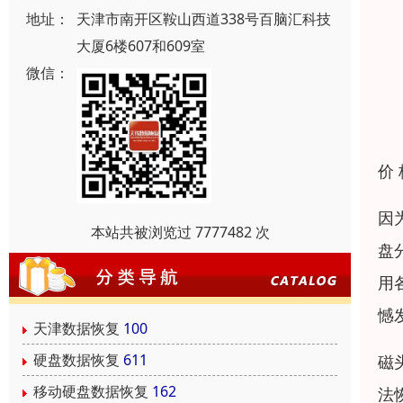
地址：
天津市南开区鞍山西道338号百脑汇科技
大厦6楼607和609室
微信：
价
因
本站共被浏览过 7777482 次
盘
用
憾
天津数据恢复
100
硬盘数据恢复
611
磁
移动硬盘数据恢复
162
法